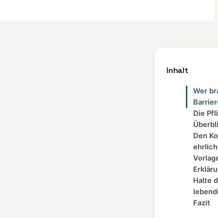
Inhalt
Wer br
Barrier
Die Pf
Überbl
Den Ko
ehrlic
Vorlag
Erklär
Halte d
lebend
Fazit