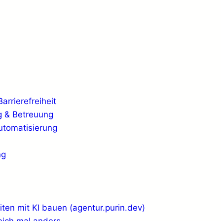
rrierefreiheit
 & Betreuung
Automatisierung
ng
ten mit KI bauen (agentur.purin.dev)