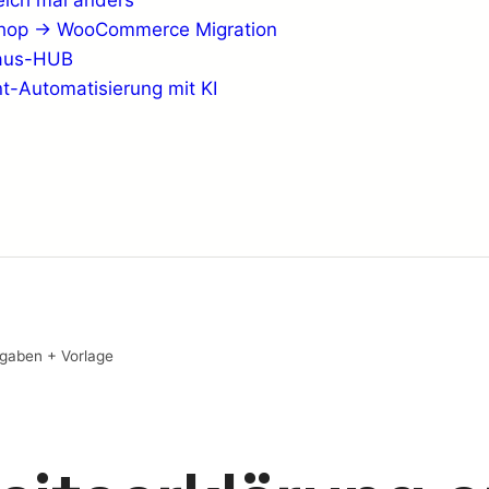
eich mal anders
shop → WooCommerce Migration
haus-HUB
t-Automatisierung mit KI
angaben + Vorlage