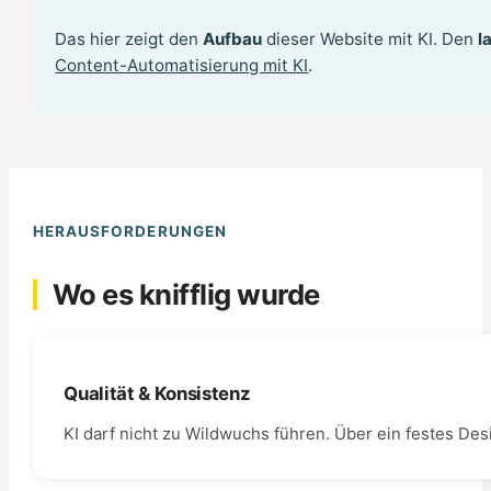
Das hier zeigt den
Aufbau
dieser Website mit KI. Den
l
Content-Automatisierung mit KI
.
HERAUSFORDERUNGEN
Wo es knifflig wurde
Qualität & Konsistenz
KI darf nicht zu Wildwuchs führen. Über ein festes De