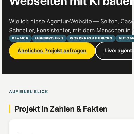
Webseiten mit KI baue
Wie ich diese Agentur-Website — Seiten, Case
Schneller, konsistenter, mit dem Menschen in 
KI & MCP
EIGENPROJEKT
WORDPRESS & BRICKS
AUTOMA
Ähnliches Projekt anfragen
Live: agent
AUF EINEN BLICK
Projekt in Zahlen & Fakten