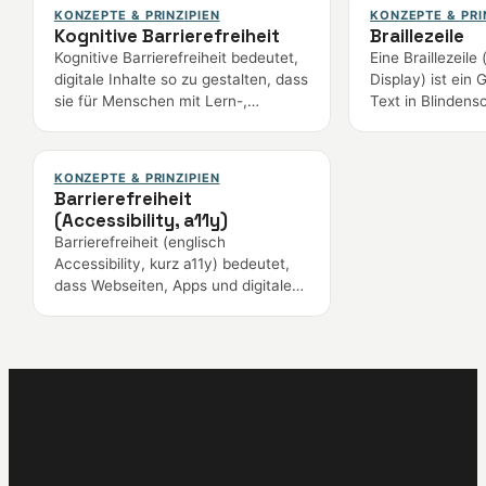
ausgegrenzt zu werden. Im digitalen
Fachwelt sind so
KONZEPTE & PRINZIPIEN
KONZEPTE & PRI
Kontext heißt das: Angebote sind so
umstritten: Sie s
Kognitive Barrierefreiheit
Braillezeile
gestaltet, dass niemand wegen
Rechtskonformi
Kognitive Barrierefreiheit bedeutet,
Eine Braillezeile 
einer Behinderung ausgeschlossen
und können best
digitale Inhalte so zu gestalten, dass
Display) ist ein 
wird. Barrierefreiheit ist ein
sogar verstärke
sie für Menschen mit Lern-,
Text in Blindensc
zentrales Mittel, um digitale
Barrierefreiheit 
Aufmerksamkeits- oder
Stifte fahren na
Inklusion umzusetzen.
Anpassungen am
Gedächtnisschwierigkeiten
tastbare Braille
verständlich und bedienbar sind.
Menschen lesen
KONZEPTE & PRINZIPIEN
Klare Sprache, einfache Navigation,
Bildschirminhalt
Barrierefreiheit
vorhersehbare Abläufe und wenig
Die Braillezeile 
(Accessibility, a11y)
Ablenkung helfen dabei. Sie richtet
zusammen mit e
Barrierefreiheit (englisch
sich an Menschen mit kognitiven
und ist eine wich
Accessibility, kurz a11y) bedeutet,
Behinderungen, aber auch an viele
Technologie.
dass Webseiten, Apps und digitale
andere Nutzer.
Dokumente von allen Menschen
genutzt werden können – auch von
Menschen mit Behinderung. Inhalte
sind wahrnehmbar, bedienbar,
verständlich und mit Hilfsmitteln wie
Screenreader oder Tastatur
zugänglich. Die technische
Grundlage bilden die WCAG.