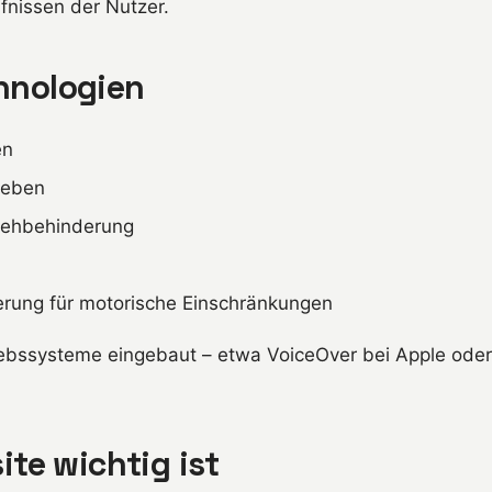
fnissen der Nutzer.
chnologien
en
sgeben
Sehbehinderung
erung für motorische Einschränkungen
triebssysteme eingebaut – etwa VoiceOver bei Apple ode
te wichtig ist