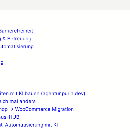
rrierefreiheit
 & Betreuung
Automatisierung
ng
ten mit KI bauen (agentur.purin.dev)
eich mal anders
shop → WooCommerce Migration
haus-HUB
t-Automatisierung mit KI