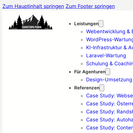
Zum Hauptinhalt springen
Zum Footer springen
Leistungen
Webentwicklung & Ba
WordPress-Wartung
KI-Infrastruktur & 
Laravel-Wartung
Schulung & Coachi
Für Agenturen
Design-Umsetzung
Referenzen
Case Study: Websei
Case Study: Österr
Case Study: Rand
Case Study: Auto
Case Study: Conten