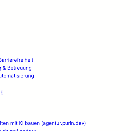
rrierefreiheit
 & Betreuung
Automatisierung
ng
ten mit KI bauen (agentur.purin.dev)