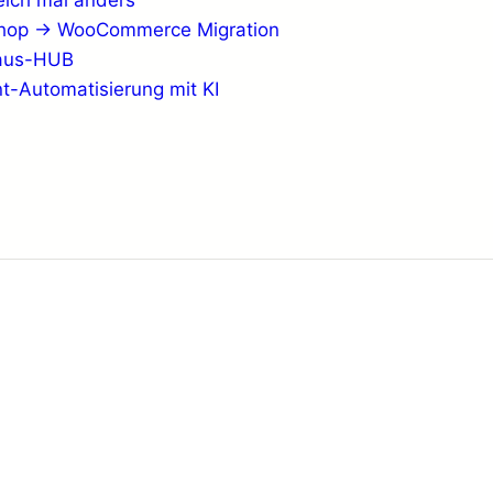
eich mal anders
shop → WooCommerce Migration
haus-HUB
t-Automatisierung mit KI