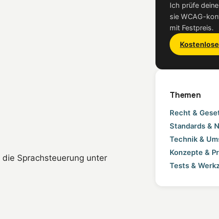
Ich prüfe dein
sie WCAG-konf
mit Festpreis.
Kostenlose
Themen
Recht & Gese
Standards & 
Technik & Um
Konzepte & Pr
r die Sprachsteuerung unter
Tests & Werk