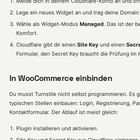
Melde dich in deinem Cloudflare-Konto an und öff
Lege ein neues Widget an und trag deine Domain 
Wähle als Widget-Modus
Managed
. Das ist der
Komfort.
Cloudflare gibt dir einen
Site Key
und einen
Secr
Formular, den Secret Key braucht die Prüfung im 
In WooCommerce einbinden
Du musst Turnstile nicht selbst programmieren. Es gib
typischen Stellen einbauen: Login, Registrierung, 
Kontaktformular. Der Ablauf ist meist gleich:
Plugin installieren und aktivieren.
Site Key und Secret Key aus Cloudflare eintragen.