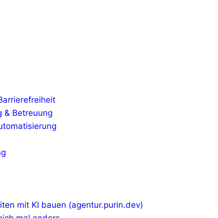
rrierefreiheit
 & Betreuung
Automatisierung
ng
ten mit KI bauen (agentur.purin.dev)