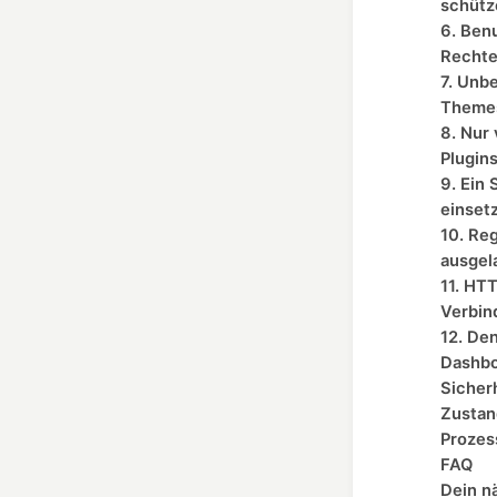
schütz
6. Ben
Recht
7. Unb
Themes
8. Nur
Plugins
9. Ein 
einset
10. Re
ausgel
11. HT
Verbin
12. Den
Dashbo
Sicherh
Zustan
Prozes
FAQ
Dein n