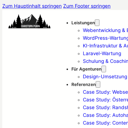
Zum Hauptinhalt springen
Zum Footer springen
Leistungen
Webentwicklung & Ba
WordPress-Wartung
KI-Infrastruktur & 
Laravel-Wartung
Schulung & Coachi
Für Agenturen
Design-Umsetzung
Referenzen
Case Study: Websei
Case Study: Österr
Case Study: Rand
Case Study: Auto
Case Study: Conten