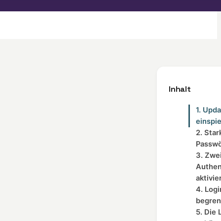
Inhalt
1. Upd
einspi
2. Star
Passwö
3. Zwe
Authen
aktivie
4. Log
begren
5. Die 