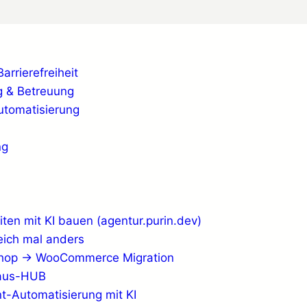
rrierefreiheit
 & Betreuung
Automatisierung
ng
ten mit KI bauen (agentur.purin.dev)
eich mal anders
shop → WooCommerce Migration
haus-HUB
t-Automatisierung mit KI