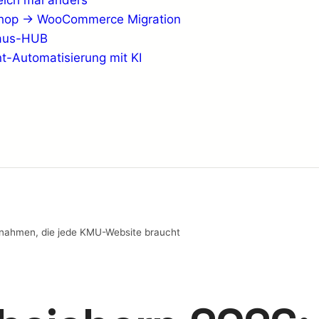
eich mal anders
shop → WooCommerce Migration
haus-HUB
t-Automatisierung mit KI
nahmen, die jede KMU-Website braucht