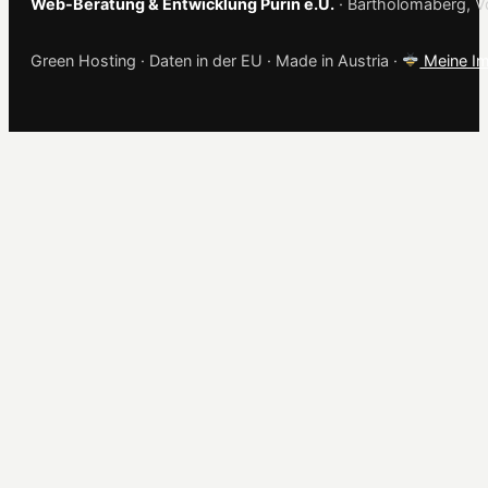
Web-Beratung & Entwicklung Purin e.U.
· Bartholomäberg, Vo
Green Hosting · Daten in der EU · Made in Austria ·
Meine Im